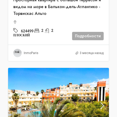
видом на море в Балькон-дель-Атлантико -
Торвискас Альто
2
2
624499
ПЛОСКИЙ
Подробности
InmoParis
3 месяца назад