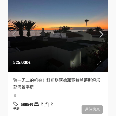
525.000€
独一无二的机会！科斯塔阿德耶亚特兰蒂斯俱乐
部海景平房
2
2
588549
平房
详细信息