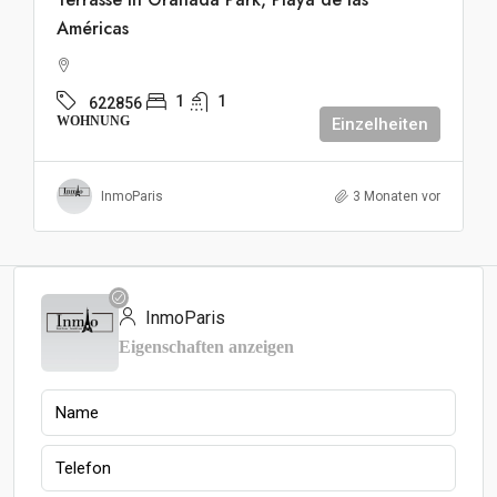
Américas
1
1
622856
WOHNUNG
Einzelheiten
InmoParis
3 Monaten vor
InmoParis
Eigenschaften anzeigen