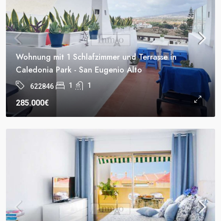
Wohnung mit 1 Schlafzimmer und Terrasse in
Caledonia Park - San Eugenio Alto
1
1
622846
285.000€