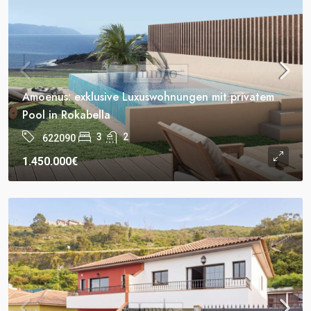
Amoenus: exklusive Luxuswohnungen mit privatem
Pool in Rokabella
3
2
622090
1.450.000€