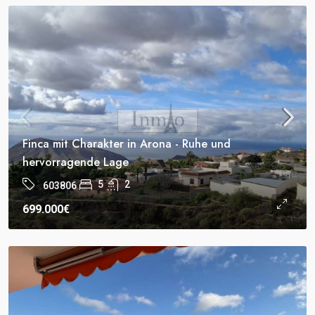
Finca mit Charakter in Arona - Ruhe und
hervorragende Lage
5
2
603806
699.000€