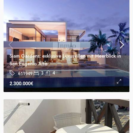
Siam Gardens: exklusive Luxusvillen mit Meerblick in
San Eugenio Alto
3
4
611949
2.300.000€