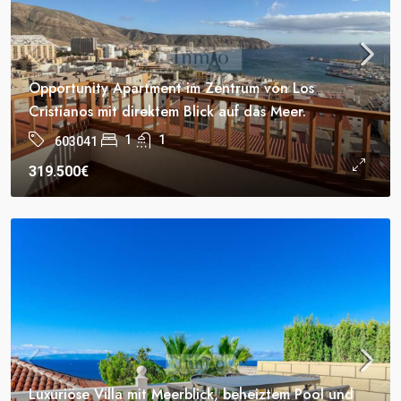
Opportunity Apartment im Zentrum von Los
Cristianos mit direktem Blick auf das Meer.
1
1
603041
319.500€
Luxuriöse Villa mit Meerblick, beheiztem Pool und