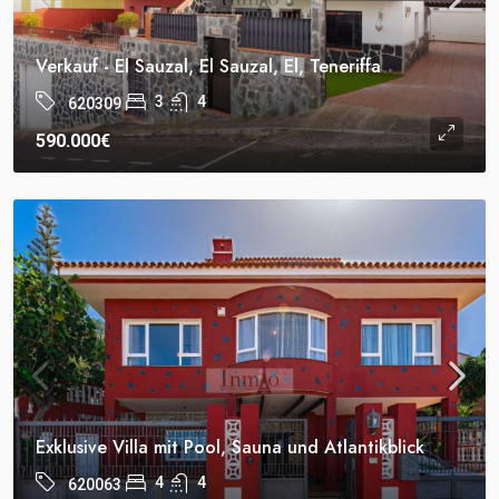
Verkauf - El Sauzal, El Sauzal, El, Teneriffa
3
4
620309
590.000€
Exklusive Villa mit Pool, Sauna und Atlantikblick
4
4
620063