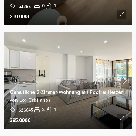
0
1
633821
210.000€
Gemütliche 2-Zimmer-Wohnung mit Pool im Herzen
von Los Cristianos
2
1
626645
385.000€