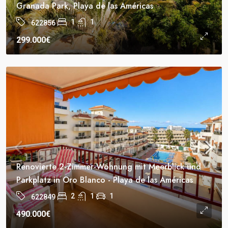
Granada Park, Playa de las Américas
1
1
622856
299.000€
Renovierte 2-Zimmer-Wohnung mit Meerblick und
Parkplatz in Oro Blanco - Playa de las Américas
2
1
1
622849
490.000€