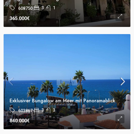
3
1
608750
365.000€
Exklusiver Bungalow am Meer mit Panoramablick
3
3
603867
840.000€