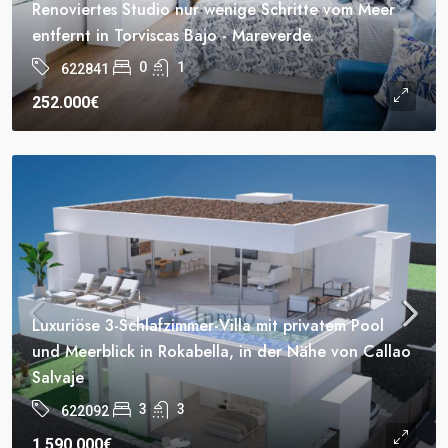
Renoviertes Studio nur wenige Schritte vom Meer
entfernt in Torviscas Bajo - Mareverde.
0
1
622841
252.000€
Luxuriöse 3-Schlafzimmer-Villa mit privatem Pool
und Meerblick in Rokabella, in der Nähe von Callao
Salvaje
3
3
622092
1.590.000€