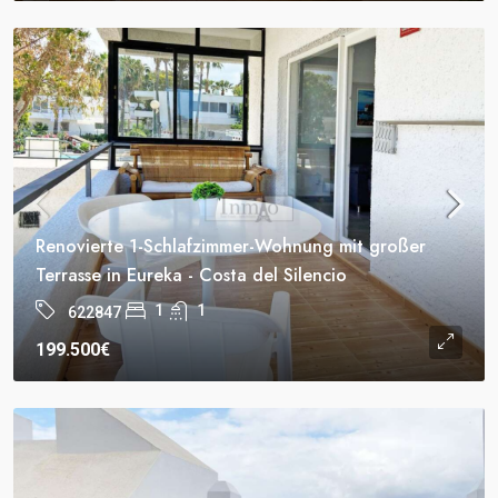
Renovierte 1-Schlafzimmer-Wohnung mit großer
Terrasse in Eureka - Costa del Silencio
1
1
622847
199.500€