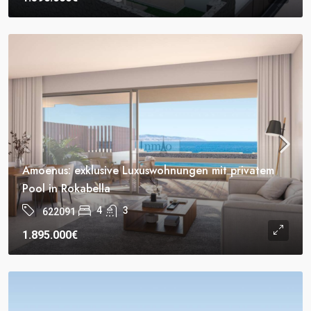
Amoenus: exklusive Luxuswohnungen mit privatem
Pool in Rokabella
4
3
622091
1.895.000€