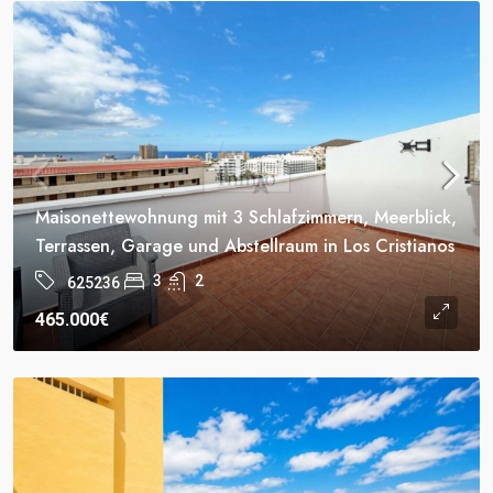
Maisonettewohnung mit 3 Schlafzimmern, Meerblick,
Terrassen, Garage und Abstellraum in Los Cristianos
3
2
625236
465.000€