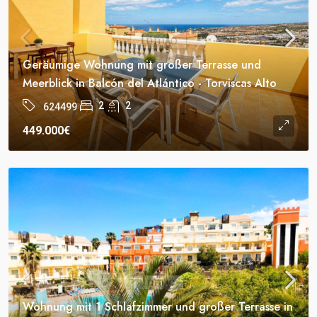
Geräumige Wohnung mit großer Terrasse und
Meerblick in Balcón del Atlántico - Torviscas Alto
2
2
624499
449.000€
Wohnung mit 1 Schlafzimmer und großer Terrasse in