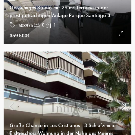
Geräumiges Studio mit 29 m² Terrasse in der
prestigeträchtigen Anlage Parque Santiago 3.
0
1
608975
359.500€
Große Chance in Los Cristianos - 3-Schlafzimmer-
Erdgeschoss-Wohnung in der Nähe des Meeres