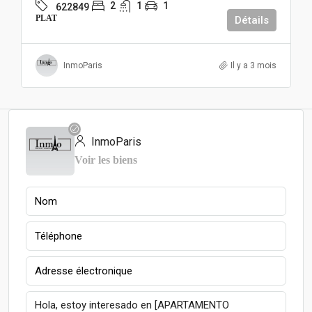
2
1
1
622849
PLAT
Détails
InmoParis
Il y a 3 mois
InmoParis
Voir les biens