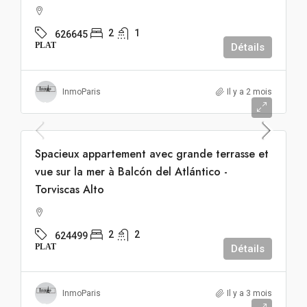
2
1
626645
PLAT
Détails
InmoParis
Il y a 2 mois
449.000€
Spacieux appartement avec grande terrasse et
vue sur la mer à Balcón del Atlántico -
Torviscas Alto
2
2
624499
PLAT
Détails
InmoParis
Il y a 3 mois