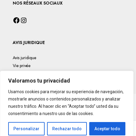
NOS RÉSEAUX SOCIAUX
AVIS JURIDIQUE
Avis juridique
Vie privée
Politique en matière de cookies
Valoramos tu privacidad
Usamos cookies para mejorar su experiencia de navegación,
mostrarle anuncios o contenidos personalizados y analizar
nuestro tráfico. Al hacer clic en “Aceptar todo” usted da su
consentimiento a nuestro uso de las cookies.
Personalizar
Rechazar todo
Aceptar todo
© InmoParis - Tous droits réservés
InmoParis
Français