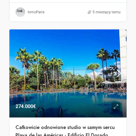
InmoParis
5 miesięcy temu
274.000€
Całkowicie odnowione studio w samym sercu
Playa de las Américas - Edificio El Dorado.