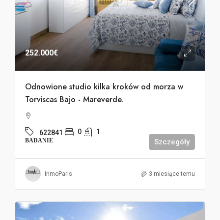
252.000€
Odnowione studio kilka kroków od morza w
Torviscas Bajo - Mareverde.
0
1
622841
BADANIE
Szczegóły
InmoParis
3 miesiące temu