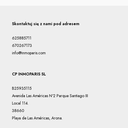
Skontaktuj się z nami pod adresem
625885711
670267173
info@inmoparis.com
CP INMOPARIS SL
B25935115
Avenida Las Américas Nº2 Parque Santiago III
Local 114.
38660
Playa de Las Américas, Arona.