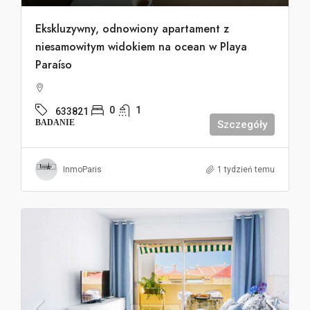
Ekskluzywny, odnowiony apartament z
niesamowitym widokiem na ocean w Playa
Paraíso
0
1
633821
BADANIE
Szczegóły
InmoParis
1 tydzień temu