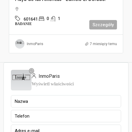
0
1
601641
BADANIE
Szczegóły
InmoParis
7 miesięcy temu
InmoParis
Wyświetl właściwości