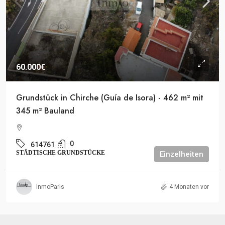
60.000€
Grundstück in Chirche (Guía de Isora) - 462 m² mit
345 m² Bauland
0
614761
STÄDTISCHE GRUNDSTÜCKE
Einzelheiten
InmoParis
4 Monaten vor